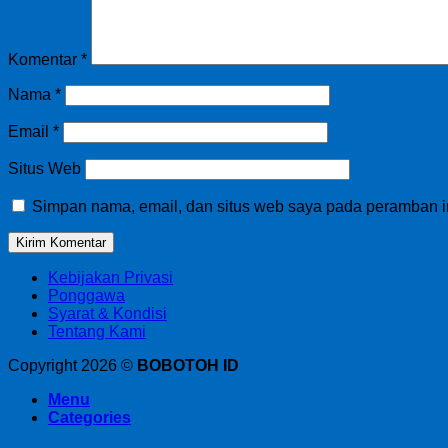
Komentar
*
Nama
*
Email
*
Situs Web
Simpan nama, email, dan situs web saya pada peramban in
Kebijakan Privasi
Ponggawa
Syarat & Kondisi
Tentang Kami
Copyright 2026 ©
BOBOTOH ID
Menu
Categories