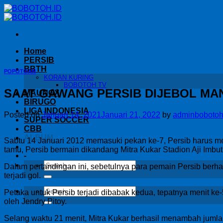
Skip
to
content
Home
PERSIB
BBTH
POPOTOAN
KORAN KURING
BOBOTOH TV
SAAT GAWANG PERSIB DIJEBOL MA
MAUNGX
BIRUGO
LIGA INDONESIA
Posted on
Januari 14, 2021
Januari 21, 2022
by
adminboboto
SUPER SOCCER
CBB
ALBUM
Sabtu 14 Januari 2012 memasuki pekan ke-7, Persib harus men
tamu, Persib bermain dikandang Mitra Kukar Stadion Aji Imbu
-
Dalam pertandingan ini, sebetulnya para pemain Persib berh
terjadi gol.
Petaka untuk Persib terjadi dibabak kedua, tepatnya menit k
oleh Jendry Pitoy.
Selang waktu 21 menit, Mitra Kukar berhasil menambah jumlah