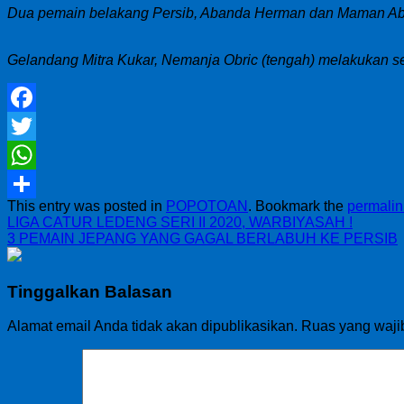
Dua pemain belakang Persib, Abanda Herman dan Maman Abdur
Gelandang Mitra Kukar, Nemanja Obric (tengah) melakukan se
Facebook
Twitter
WhatsApp
This entry was posted in
POPOTOAN
. Bookmark the
permalin
Share
LIGA CATUR LEDENG SERI II 2020, WARBIYASAH !
3 PEMAIN JEPANG YANG GAGAL BERLABUH KE PERSIB
Tinggalkan Balasan
Alamat email Anda tidak akan dipublikasikan.
Ruas yang waji