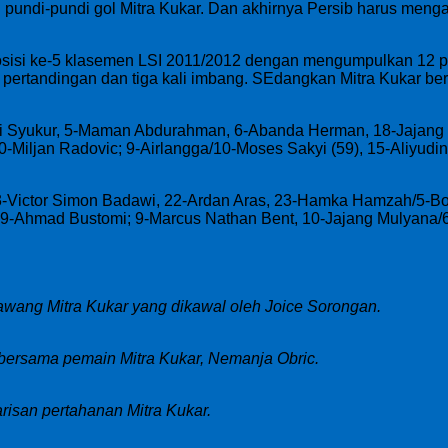
pundi-pundi gol Mitra Kukar. Dan akhirnya Persib harus men
posisi ke-5 klasemen LSI 2011/2012 dengan mengumpulkan 12 po
ertandingan dan tiga kali imbang. SEdangkan Mitra Kukar ber
ifli Syukur, 5-Maman Abdurahman, 6-Abanda Herman, 18-Jajang
-Miljan Radovic; 9-Airlangga/10-Moses Sakyi (59), 15-Aliyudin
-Victor Simon Badawi, 22-Ardan Aras, 23-Hamka Hamzah/5-Bobby
19-Ahmad Bustomi; 9-Marcus Nathan Bent, 10-Jajang Mulyana
gawang Mitra Kukar yang dikawal oleh Joice Sorongan.
ah bersama pemain Mitra Kukar, Nemanja Obric.
arisan pertahanan Mitra Kukar.