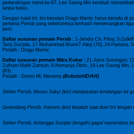
pertandingan menit ke-87, Lee Saong Min kembali menambah 
tanpa balas.
Dengan hasil ini, tim besutan Drago Mamic harus berada di 
pertama Persib yang sebelumnya berhasil memenangkan tiga p
poin.
Daftar susunan pemain Persib :
1-Jendry Ch. Pitoy; 3-Zulk
Tony Sucipto, 17-Muhammad Ilham/7-Atep (70), 24-Hariono, 50
Pelatih : Drago Mamic
Daftar susunan pemain Mitra Kukar :
21-Joice Sorongan; 13
Zulham Malik Zamrun, 8-Nemanja Obric, 18-Lee Saong Min, 
(83).
Pelatih : Simon Mc Menemy
(BobotohID/AH)
Striker Persib, Moses Sakyi (kiri) melepaskan tendangan ke 
Gelandang Persib, Hariono (kiri) terjatuh saat duel lini teng
Striker Persib, Airlangga Sucipto (tengah) gagal menerobos b