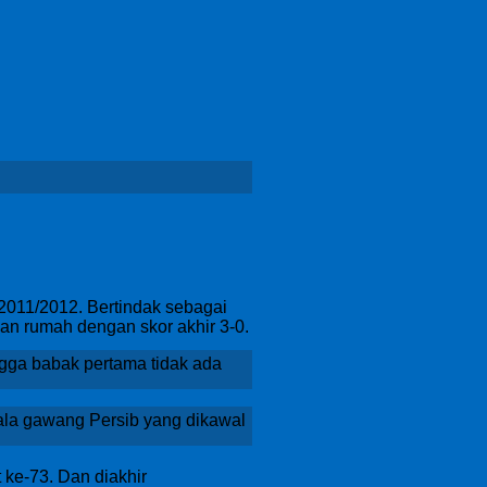
 2011/2012. Bertindak sebagai
an rumah dengan skor akhir 3-0.
gga babak pertama tidak ada
jala gawang Persib yang dikawal
 ke-73. Dan diakhir