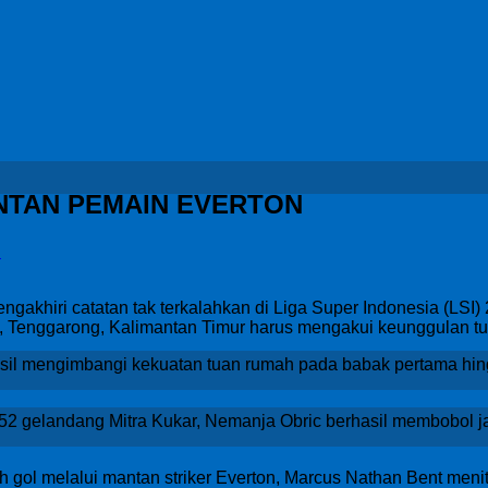
NTAN PEMAIN EVERTON
h
gakhiri catatan tak terkalahkan di Liga Super Indonesia (LSI)
t, Tenggarong, Kalimantan Timur harus mengakui keunggulan tu
asil mengimbangi kekuatan tuan rumah pada babak pertama hin
e-52 gelandang Mitra Kukar, Nemanja Obric berhasil membobol 
 gol melalui mantan striker Everton, Marcus Nathan Bent menit