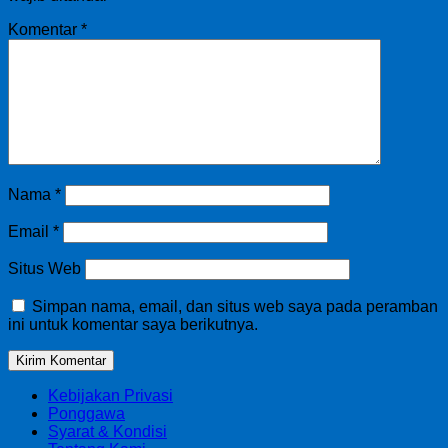
Komentar
*
Nama
*
Email
*
Situs Web
Simpan nama, email, dan situs web saya pada peramban
ini untuk komentar saya berikutnya.
Kebijakan Privasi
Ponggawa
Syarat & Kondisi