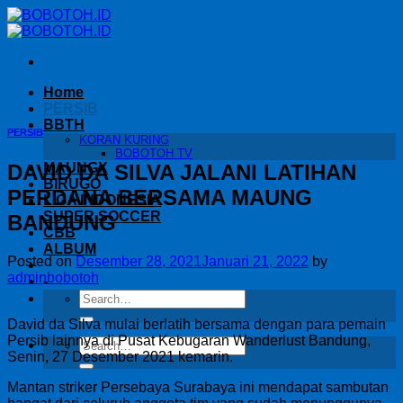
Skip
to
content
Home
PERSIB
BBTH
PERSIB
KORAN KURING
BOBOTOH TV
DAVID DA SILVA JALANI LATIHAN
MAUNGX
BIRUGO
PERDANA BERSAMA MAUNG
LIGA INDONESIA
SUPER SOCCER
BANDUNG
CBB
ALBUM
Posted on
Desember 28, 2021
Januari 21, 2022
by
adminbobotoh
-
David da Silva mulai berlatih bersama dengan para pemain
Persib lainnya di Pusat Kebugaran Wanderlust Bandung,
Senin, 27 Desember 2021 kemarin.
Mantan striker Persebaya Surabaya ini mendapat sambutan