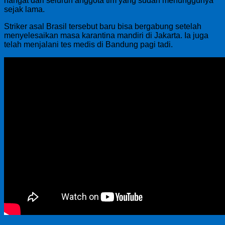
hangat dari seluruh anggota tim yang sudah menunggunya
sejak lama.
Striker asal Brasil tersebut baru bisa bergabung setelah
menyelesaikan masa karantina mandiri di Jakarta. Ia juga
telah menjalani tes medis di Bandung pagi tadi.