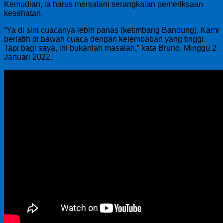
Kemudian, ia harus menjalani serangkaian pemeriksaan
kesehatan.
“Ya di sini cuacanya lebih panas (ketimbang Bandung). Kami
berlatih di bawah cuaca dengan kelembaban yang tinggi.
Tapi bagi saya, ini bukanlah masalah,” kata Bruno, Minggu 2
Januari 2022.