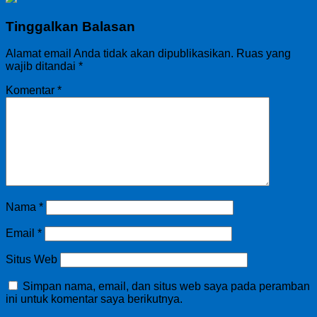
Tinggalkan Balasan
Alamat email Anda tidak akan dipublikasikan.
Ruas yang
wajib ditandai
*
Komentar
*
Nama
*
Email
*
Situs Web
Simpan nama, email, dan situs web saya pada peramban
ini untuk komentar saya berikutnya.