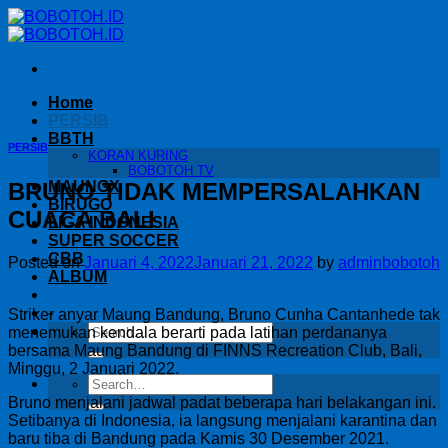
Skip
to
content
Home
PERSIB
BBTH
PERSIB
KORAN KURING
BOBOTOH TV
BRUNO TIDAK MEMPERSALAHKAN
MAUNGX
BIRUGO
CUACA BALI
LIGA INDONESIA
SUPER SOCCER
CBB
Posted on
Januari 4, 2022
Januari 21, 2022
by
adminbobotoh
ALBUM
-
Striker anyar Maung Bandung, Bruno Cunha Cantanhede tak
menemukan kendala berarti pada latihan perdananya
bersama Maung Bandung di FINNS Recreation Club, Bali,
Minggu, 2 Januari 2022.
Bruno menjalani jadwal padat beberapa hari belakangan ini.
Setibanya di Indonesia, ia langsung menjalani karantina dan
baru tiba di Bandung pada Kamis 30 Desember 2021.