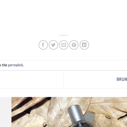
pp
e
k the
permalink
.
BRUN