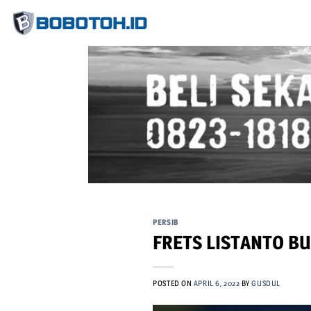
Skip
to
content
PERSIB
FRETS LISTANTO B
POSTED ON
APRIL 6, 2022
BY
GUSDUL