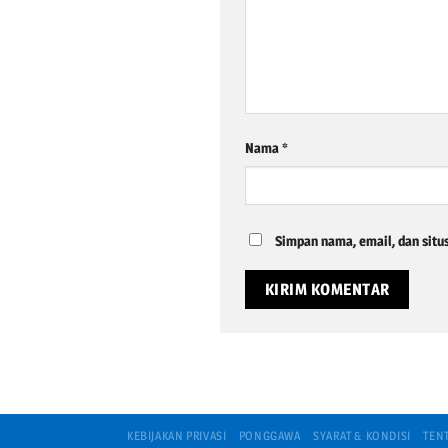
Nama
*
Simpan nama, email, dan situ
KEBIJAKAN PRIVASI
PONGGAWA
SYARAT & KONDISI
TEN