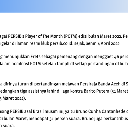
agai PERSIB’s Player of The Month (POTM) edisi bulan Maret 2022. Pe
elar di laman resmi klub persib.co.id. sejak, Senin 4 April 2022.
ling menunjukkan Frets sebagai pemenang dengan menggaet 46 pers
alam nominasi POTM setelah tampil di setiap pertandingan di bu
a dirinya turun di pertandingan melawan Persiraja Banda Aceh di S
 Sedangkan tiga assistnya lahir di laga kontra Barito Putera (31 Mare
3 Maret 2022).
sing PERSIB asal Brasil musim ini, yaitu Bruno Cunha Cantanhede d
di bulan Maret, mendapat 31 persen suara. Bruno juga berkontribu
n suara.