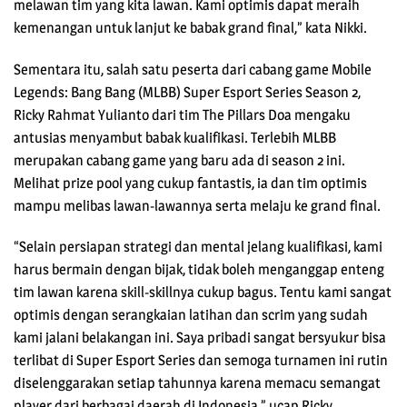
melawan tim yang kita lawan. Kami optimis dapat meraih
kemenangan untuk lanjut ke babak grand final,” kata Nikki.
Sementara itu, salah satu peserta dari cabang game Mobile
Legends: Bang Bang (MLBB) Super Esport Series Season 2,
Ricky Rahmat Yulianto dari tim The Pillars Doa mengaku
antusias menyambut babak kualifikasi. Terlebih MLBB
merupakan cabang game yang baru ada di season 2 ini.
Melihat prize pool yang cukup fantastis, ia dan tim optimis
mampu melibas lawan-lawannya serta melaju ke grand final.
“Selain persiapan strategi dan mental jelang kualifikasi, kami
harus bermain dengan bijak, tidak boleh menganggap enteng
tim lawan karena skill-skillnya cukup bagus. Tentu kami sangat
optimis dengan serangkaian latihan dan scrim yang sudah
kami jalani belakangan ini. Saya pribadi sangat bersyukur bisa
terlibat di Super Esport Series dan semoga turnamen ini rutin
diselenggarakan setiap tahunnya karena memacu semangat
player dari berbagai daerah di Indonesia,” ucap Ricky.