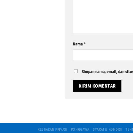
Nama
*
Simpan nama, email, dan situ
KEBIJAKAN PRIVASI
PONGGAWA
SYARAT & KONDISI
TEN