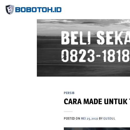
Skip
to
content
PERSIB
CARA MADE UNTUK 
POSTED ON
MEI 25, 2022
BY
GUSDUL