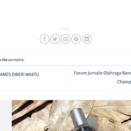
pp
e
k the
permalink
.
Forum Jurnalis Olahraga Band
GAMES DIBERI WAKTU
Champi