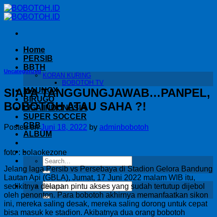
Skip
to
content
Home
PERSIB
BBTH
Uncategorized
KORAN KURING
BOBOTOH TV
SIAPA TANGGUNGJAWAB…PANPEL,
MAUNGX
BIRUGO
BOBOTOH ATAU SAHA ?!
LIGA INDONESIA
SUPER SOCCER
CBB
Posted on
Juni 18, 2022
by
adminbobotoh
ALBUM
-
foto : bolaokezone
Jelang laga Persib vs Persebaya di Stadion Gelora Bandung
Lautan Api (GBLA), Jumat, 17 Juni 2022 malam WIB itu,
sedikitnya delapan pintu akses yang sudah tertutup dijebol
oleh penonton. Para bobotoh akhirnya memanfaatkan sikon
ini, mereka saling desak, mereka saling dorong untuk cepat
bisa masuk ke stadion. Akibatnya dua orang bobotoh