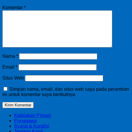
Komentar
*
Nama
*
Email
*
Situs Web
Simpan nama, email, dan situs web saya pada peramban
ini untuk komentar saya berikutnya.
Kebijakan Privasi
Ponggawa
Syarat & Kondisi
Tentang Kami