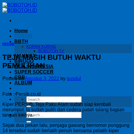
Skip
to
content
Home
PERSIB
BBTH
PERSIB
KORAN KURING
BOBOTOH TV
TEJA MASIH BUTUH WAKTU
MAUNGX
BIRUGO
PEMULIHAN
LIGA INDONESIA
SUPER SOCCER
CBB
Posted on
Agustus 3, 2022
by
gusdul
ALBUM
-
Foto : Persib.co.id
Kiper PERSIB, Teja Paku Alam sudah siap kembali
merumput. Ia sudah pulih dari cedera patah tulang bagian
tangan kirinya.
Sejak dua pekan lalu, penjaga gawang bernomor punggung
14 tersebut sudah berlatih penuh bersama pelatih kiper