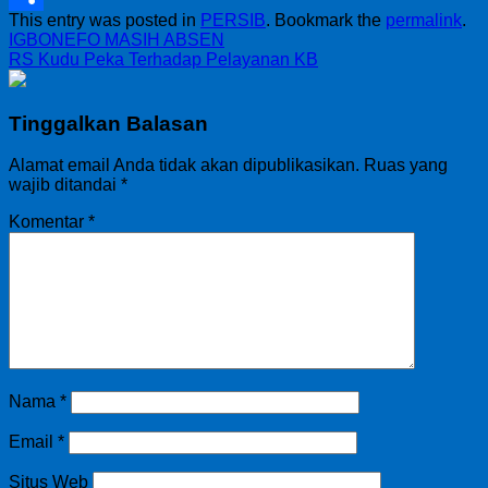
This entry was posted in
PERSIB
. Bookmark the
permalink
.
Share
IGBONEFO MASIH ABSEN
RS Kudu Peka Terhadap Pelayanan KB
Tinggalkan Balasan
Alamat email Anda tidak akan dipublikasikan.
Ruas yang
wajib ditandai
*
Komentar
*
Nama
*
Email
*
Situs Web