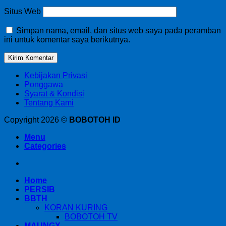
Situs Web
Simpan nama, email, dan situs web saya pada peramban
ini untuk komentar saya berikutnya.
Kebijakan Privasi
Ponggawa
Syarat & Kondisi
Tentang Kami
Copyright 2026 ©
BOBOTOH ID
Menu
Categories
Home
PERSIB
BBTH
KORAN KURING
BOBOTOH TV
MAUNGX