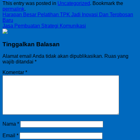
This entry was posted in
Uncategorized
. Bookmark the
Share
permalink
.
Harapan Besar Pelatihan TPK Jadi Inovasi Dan Terobosan
Baru
Jasa Pembuatan Strategi Komunikasi
Tinggalkan Balasan
Alamat email Anda tidak akan dipublikasikan.
Ruas yang
wajib ditandai
*
Komentar
*
Nama
*
Email
*