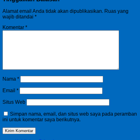
Alamat email Anda tidak akan dipublikasikan.
Ruas yang
wajib ditandai
*
Komentar
*
Nama
*
Email
*
Situs Web
Simpan nama, email, dan situs web saya pada peramban
ini untuk komentar saya berikutnya.