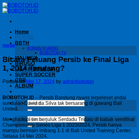
Skip
to
content
Home
PERSIB
BBTH
PERSIB
KORAN KURING
BOBOTOH TV
Bicara Peluang Persib ke Final Liga
MAUNGX
BIRUGO
1, 2014 Terulang?
LIGA INDONESIA
SUPER SOCCER
CBB
Posted on
Mei 17, 2024
by
adminbobotoh
ALBUM
-
BOBOTOH.ID
– Persib Bandung nyaris terpeleset andai
sundulan David da Silva tak bersarang di gawang Bali
United.
Menghadapi tim berjuluk Serdadu Tridatu di babak semifinal
Championship Series Liga 1 2023/2024, Persib hanya
mampu bermain imbang 1-1 di Bali United Training Center,
Selasa 14 Mei 2024.