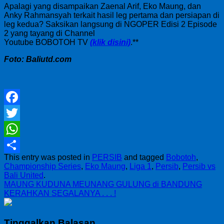
Apalagi yang disampaikan Zaenal Arif, Eko Maung, dan
Anky Rahmansyah terkait hasil leg pertama dan persiapan di
leg kedua? Saksikan langsung di NGOPER Edisi 2 Episode
2 yang tayang di Channel
Youtube BOBOTOH TV
(klik disini)
.**
Foto: Baliutd.com
Facebook
Twitter
WhatsApp
This entry was posted in
PERSIB
and tagged
Bobotoh
,
Share
Championship Series
,
Eko Maung
,
Liga 1
,
Persib
,
Persib vs
Bali United
.
MAUNG KUDUNA MEUNANG GULUNG di BANDUNG
KERAHKAN SEGALANYA . . . !
Tinggalkan Balasan