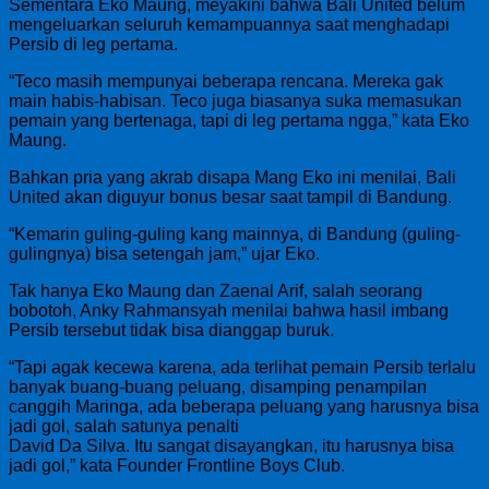
Sementara Eko Maung, meyakini bahwa Bali United belum
mengeluarkan seluruh kemampuannya saat menghadapi
Persib di leg pertama.
“Teco masih mempunyai beberapa rencana. Mereka gak
main habis-habisan. Teco juga biasanya suka memasukan
pemain yang bertenaga, tapi di leg pertama ngga,” kata Eko
Maung.
Bahkan pria yang akrab disapa Mang Eko ini menilai, Bali
United akan diguyur bonus besar saat tampil di Bandung.
“Kemarin guling-guling kang mainnya, di Bandung (guling-
gulingnya) bisa setengah jam,” ujar Eko.
Tak hanya Eko Maung dan Zaenal Arif, salah seorang
bobotoh, Anky Rahmansyah menilai bahwa hasil imbang
Persib tersebut tidak bisa dianggap buruk.
“Tapi agak kecewa karena, ada terlihat pemain Persib terlalu
banyak buang-buang peluang, disamping penampilan
canggih Maringa, ada beberapa peluang yang harusnya bisa
jadi gol, salah satunya penalti
David Da Silva. Itu sangat disayangkan, itu harusnya bisa
jadi gol,” kata Founder Frontline Boys Club.