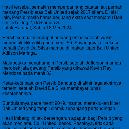
Hasil tersebut semakin memperpanjang catatan tak pernah
menang Persib atas Bali United sejak 2017 silam. Di sisi
lain, Persib masih harus berjuang eksta saat menjamu Bali
United di leg 2, di Stadion Si
Jalak Harupat, Sabtu 18 Mei 2024.
Persib sempat mendapat peluang emas setelah wasit
menunjuk titik putih pada menit 56. Sayangnya, eksekusi
penalti David Da Silva mampu dijinakan kiper Bali United,
Adilson Maringa.
Malapetaka menghampiri Persib setelah Jefferson mampu
merobek jala gawang Persib yang dikawal Kevin Ray
Mendoza pada menit 82.
Ketar-ketir pasukan Persib Bandung di akhir laga akhirnya
terhenti setelah David Da Silva membayar lunas
kesalahannya.
Sundulannya pada menit 90+9, mampu menaklukan kiper
Bali United yang tampil ciamik sepanjang pertandingan.
Hasil imbang ini tak berpengaruh apapun bagi Persib yang
akan menjamu Bali United, besok. Pasalnya, tidak ada
regulasi gol tandang pada semifinal Championship Series