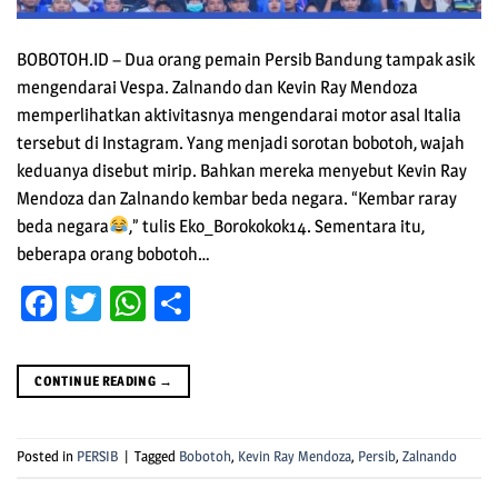
BOBOTOH.ID – Dua orang pemain Persib Bandung tampak asik
mengendarai Vespa. Zalnando dan Kevin Ray Mendoza
memperlihatkan aktivitasnya mengendarai motor asal Italia
tersebut di Instagram. Yang menjadi sorotan bobotoh, wajah
keduanya disebut mirip. Bahkan mereka menyebut Kevin Ray
Mendoza dan Zalnando kembar beda negara. “Kembar raray
beda negara
,” tulis Eko_Borokokok14. Sementara itu,
beberapa orang bobotoh…
Facebook
Twitter
WhatsApp
Share
CONTINUE READING
→
Posted in
PERSIB
|
Tagged
Bobotoh
,
Kevin Ray Mendoza
,
Persib
,
Zalnando