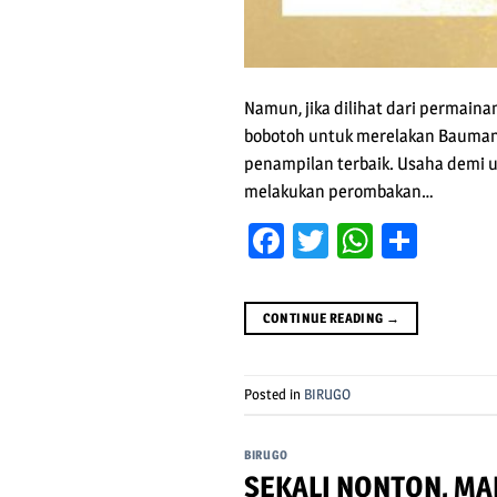
Namun, jika dilihat dari permaina
bobotoh untuk merelakan Bauman.
penampilan terbaik. Usaha demi u
melakukan perombakan…
Facebook
Twitter
WhatsA
Shar
CONTINUE READING
→
Posted in
BIRUGO
BIRUGO
SEKALI NONTON, MAK