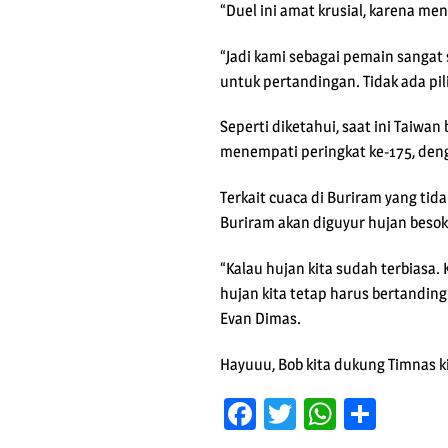
“Duel ini amat krusial, karena men
“Jadi kami sebagai pemain sangat 
untuk pertandingan. Tidak ada pi
Seperti diketahui, saat ini Taiwa
menempati peringkat ke-175, de
Terkait cuaca di Buriram yang ti
Buriram akan diguyur hujan besok
“Kalau hujan kita sudah terbiasa.
hujan kita tetap harus bertandin
Evan Dimas.
Hayuuu, Bob kita dukung Timnas ki
Facebook
Twitter
WhatsA
Shar