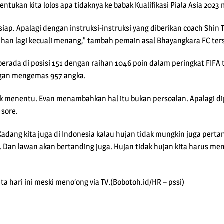
entukan kita lolos apa tidaknya ke babak Kualifikasi Piala Asia 202
siap. Apalagi dengan instruksi-instruksi yang diberikan coach Shin 
lihan lagi kecuali menang,” tambah pemain asal Bhayangkara FC ter
n berada di posisi 151 dengan raihan 1046 poin dalam peringkat FIF
ngan mengemas 957 angka.
dak menentu. Evan menambahkan hal itu bukan persoalan. Apalagi di
 sore.
 Kadang kita juga di Indonesia kalau hujan tidak mungkin juga perta
g. Dan lawan akan bertanding juga. Hujan tidak hujan kita harus 
ta hari ini meski meno’ong via TV.(Bobotoh.id/HR – pssi)
pp
e