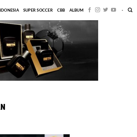
INDONESIA
SUPER SOCCER
CBB
ALBUM
-
AN