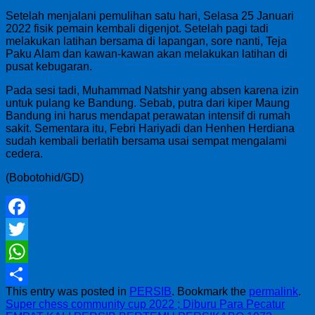
Setelah menjalani pemulihan satu hari, Selasa 25 Januari
2022 fisik pemain kembali digenjot. Setelah pagi tadi
melakukan latihan bersama di lapangan, sore nanti, Teja
Paku Alam dan kawan-kawan akan melakukan latihan di
pusat kebugaran.
Pada sesi tadi, Muhammad Natshir yang absen karena izin
untuk pulang ke Bandung. Sebab, putra dari kiper Maung
Bandung ini harus mendapat perawatan intensif di rumah
sakit. Sementara itu, Febri Hariyadi dan Henhen Herdiana
sudah kembali berlatih bersama usai sempat mengalami
cedera.
(Bobotohid/GD)
Facebook
Twitter
WhatsApp
This entry was posted in
PERSIB
. Bookmark the
permalink
.
Share
Super chess community cup 2022 ; Diburu Para Pecatur