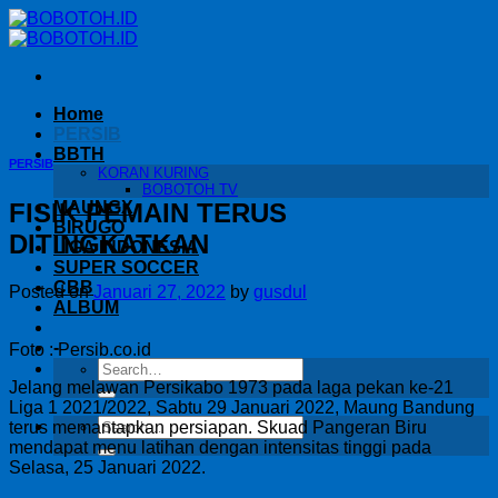
Skip
to
content
Home
PERSIB
BBTH
PERSIB
KORAN KURING
BOBOTOH TV
FISIK PEMAIN TERUS
MAUNGX
BIRUGO
DITINGKATKAN
LIGA INDONESIA
SUPER SOCCER
CBB
Posted on
Januari 27, 2022
by
gusdul
ALBUM
-
Foto : Persib.co.id
Jelang melawan Persikabo 1973 pada laga pekan ke-21
Liga 1 2021/2022, Sabtu 29 Januari 2022, Maung Bandung
terus memantapkan persiapan. Skuad Pangeran Biru
mendapat menu latihan dengan intensitas tinggi pada
Selasa, 25 Januari 2022.