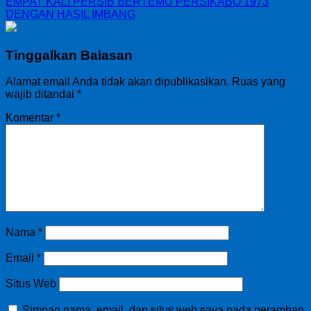
EMPAT KALI PERSIB BERTEMU PERSIKABO 1973
DENGAN HASIL IMBANG
Tinggalkan Balasan
Alamat email Anda tidak akan dipublikasikan.
Ruas yang
wajib ditandai
*
Komentar
*
Nama
*
Email
*
Situs Web
Simpan nama, email, dan situs web saya pada peramban