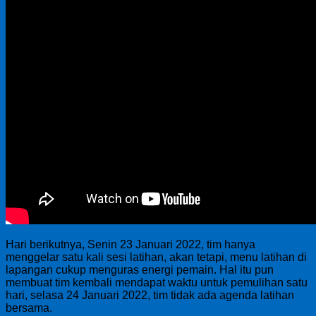
Hari berikutnya, Senin 23 Januari 2022, tim hanya
menggelar satu kali sesi latihan, akan tetapi, menu latihan di
lapangan cukup menguras energi pemain. Hal itu pun
membuat tim kembali mendapat waktu untuk pemulihan satu
hari, selasa 24 Januari 2022, tim tidak ada agenda latihan
bersama.