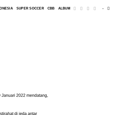
DONESIA
SUPER SOCCER
CBB
ALBUM
-
9 Januari 2022 mendatang,
irahat di jeda antar