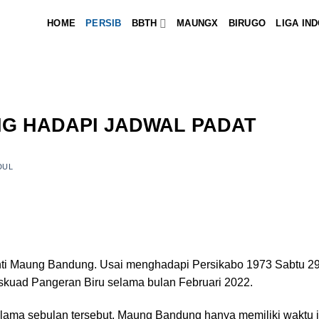
HOME
PERSIB
BBTH
MAUNGX
BIRUGO
LIGA IN
G HADAPI JADWAL PADAT
DUL
nti Maung Bandung. Usai menghadapi Persikabo 1973 Sabtu 2
ni skuad Pangeran Biru selama bulan Februari 2022.
ama sebulan tersebut, Maung Bandung hanya memiliki waktu ist