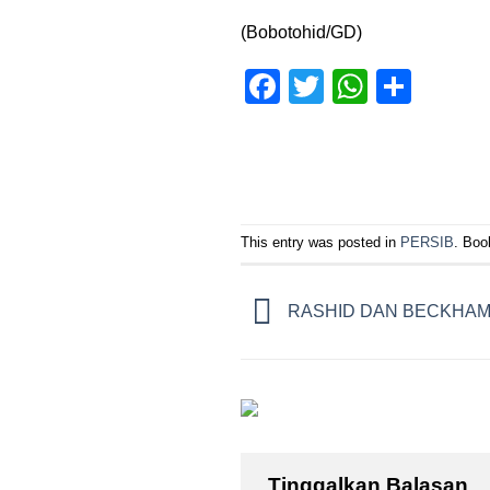
(Bobotohid/GD)
Facebook
Twitter
WhatsA
Shar
This entry was posted in
PERSIB
. Bo
RASHID DAN BECKHA
Tinggalkan Balasan