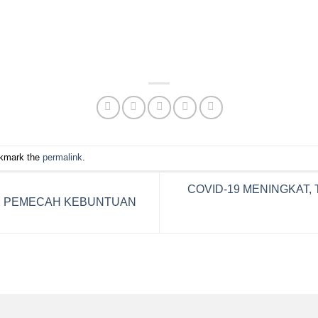
pp
e
okmark the
permalink
.
COVID-19 MENINGKAT,
M PEMECAH KEBUNTUAN