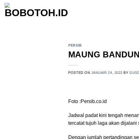
Skip
to
content
PERSIB
MAUNG BANDUN
POSTED ON
JANUARI 24, 2022
BY
GUS
Foto :Persib.co.id
Jadwal padat kini tengah mena
tercatat tujuh laga akan dijala
Dengan jumlah pertandingan sel