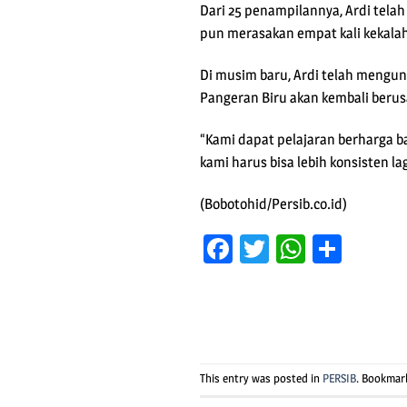
Dari 25 penampilannya, Ardi tela
pun merasakan empat kali kekala
Di musim baru, Ardi telah mengung
Pangeran Biru akan kembali berusa
“Kami dapat pelajaran berharga ba
kami harus bisa lebih konsisten 
(Bobotohid/Persib.co.id)
Facebook
Twitter
WhatsA
Shar
This entry was posted in
PERSIB
. Bookmar