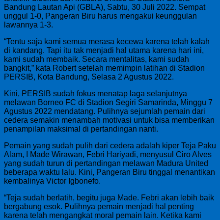
Bandung Lautan Api (GBLA), Sabtu, 30 Juli 2022. Sempat
unggul 1-0, Pangeran Biru harus mengakui keunggulan
lawannya 1-3.
“Tentu saja kami semua merasa kecewa karena telah kalah
di kandang. Tapi itu tak menjadi hal utama karena hari ini,
kami sudah membaik. Secara mentalitas, kami sudah
bangkit,” kata Robert setelah memimpin latihan di Stadion
PERSIB, Kota Bandung, Selasa 2 Agustus 2022.
Kini, PERSIB sudah fokus menatap laga selanjutnya
melawan Borneo FC di Stadion Segiri Samarinda, Minggu 7
Agustus 2022 mendatang. Pulihnya sejumlah pemain dari
cedera semakin menambah motivasi untuk bisa memberikan
penampilan maksimal di pertandingan nanti.
Pemain yang sudah pulih dari cedera adalah kiper Teja Paku
Alam, I Made Wirawan, Febri Hariyadi, menyusul Ciro Alves
yang sudah turun di pertandingan melawan Madura United
beberapa waktu lalu. Kini, Pangeran Biru tinggal menantikan
kembalinya Victor Igbonefo.
“Teja sudah berlatih, begitu juga Made. Febri akan lebih baik
bergabung esok. Pulihnya pemain menjadi hal penting
karena telah mengangkat moral pemain lain. Ketika kami