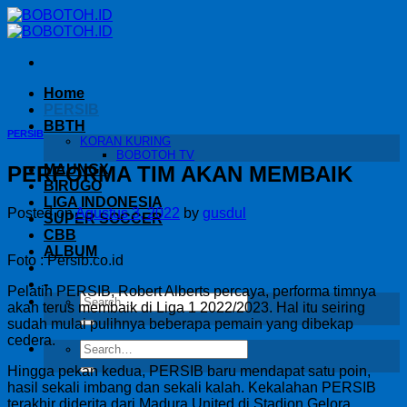
Skip
to
content
Home
PERSIB
BBTH
PERSIB
KORAN KURING
BOBOTOH TV
PERFORMA TIM AKAN MEMBAIK
MAUNGX
BIRUGO
LIGA INDONESIA
Posted on
Agustus 3, 2022
by
gusdul
SUPER SOCCER
CBB
ALBUM
Foto : Persib.co.id
-
Pelatih PERSIB, Robert Alberts percaya, performa timnya
akan terus membaik di Liga 1 2022/2023. Hal itu seiring
sudah mulai pulihnya beberapa pemain yang dibekap
cedera.
Hingga pekan kedua, PERSIB baru mendapat satu poin,
hasil sekali imbang dan sekali kalah. Kekalahan PERSIB
terakhir diderita dari Madura United di Stadion Gelora