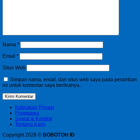
Nama
*
Email
*
Situs Web
Simpan nama, email, dan situs web saya pada peramban
ini untuk komentar saya berikutnya.
Kebijakan Privasi
Ponggawa
Syarat & Kondisi
Tentang Kami
Copyright 2026 ©
BOBOTOH ID