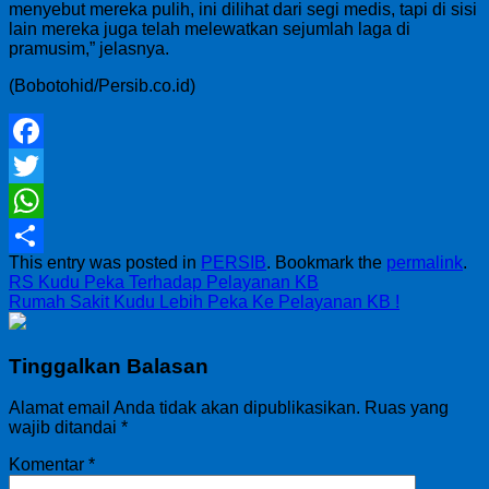
menyebut mereka pulih, ini dilihat dari segi medis, tapi di sisi
lain mereka juga telah melewatkan sejumlah laga di
pramusim,” jelasnya.
(Bobotohid/Persib.co.id)
Facebook
Twitter
WhatsApp
This entry was posted in
PERSIB
. Bookmark the
permalink
.
Share
RS Kudu Peka Terhadap Pelayanan KB
Rumah Sakit Kudu Lebih Peka Ke Pelayanan KB !
Tinggalkan Balasan
Alamat email Anda tidak akan dipublikasikan.
Ruas yang
wajib ditandai
*
Komentar
*