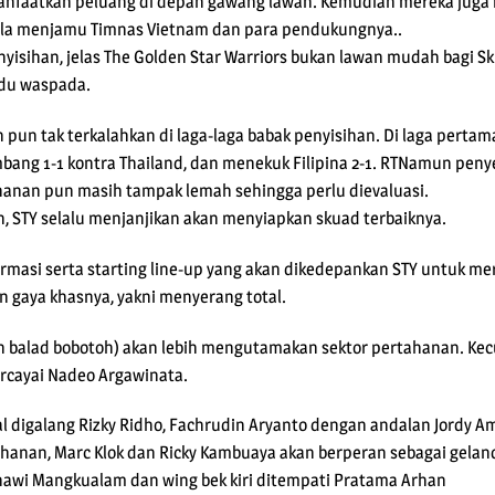
anfaatkan peluang di depan gawang lawan. Kemudian mereka juga
 kala menjamu Timnas Vietnam dan para pendukungnya..
enyisihan, jelas The Golden Star Warriors bukan lawan mudah bagi Sk
udu waspada.
pun tak terkalahkan di laga-laga babak penyisihan. Di laga pertam
mbang 1-1 kontra Thailand, dan menekuk Filipina 2-1. RTNamun peny
anan pun masih tampak lemah sehingga perlu dievaluasi.
 STY selalu menjanjikan akan menyiapkan skuad terbaiknya.
 formasi serta starting line-up yang akan dikedepankan STY untuk 
n gaya khasnya, yakni menyerang total.
 balad bobotoh) akan lebih mengutamakan sektor pertahanan. Kecua
rcayai Nadeo Argawinata.
l digalang Rizky Ridho, Fachrudin Aryanto dengan andalan Jordy A
nan, Marc Klok dan Ricky Kambuaya akan berperan sebagai gelanda
snawi Mangkualam dan wing bek kiri ditempati Pratama Arhan