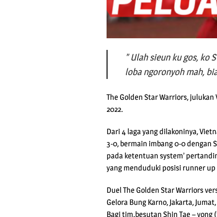
” Ulah sieun ku gos, ko
loba ngoronyoh mah, bia
The Golden Star Warriors, julukan
2022.
Dari 4 laga yang dilakoninya, Vie
3-0, bermain imbang 0-0 dengan S
pada ketentuan system’ pertandin
yang menduduki posisi runner up
Duel The Golden Star Warriors ver
Gelora Bung Karno, Jakarta, Jumat,
Bagi tim.besutan Shin Tae – yong