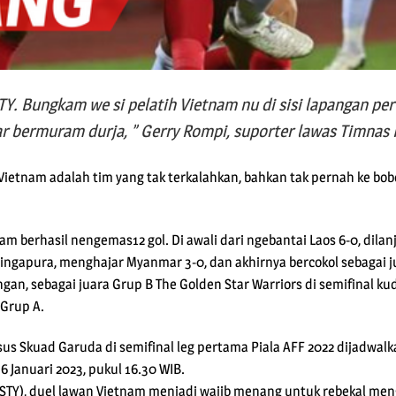
 STY. Bungkam we si pelatih Vietnam nu di sisi lapangan p
r bermuram durja, ” Gerry Rompi, suporter lawas Timnas 
 Vietnam adalah tim yang tak terkalahkan, bahkan tak pernah ke bo
tnam berhasil nengemas12 gol. Di awali dari ngebantai Laos 6-0, di
ingapura, menghajar Myanmar 3-0, dan akhirnya bercokol sebagai 
gan, sebagai juara Grup B The Golden Star Warriors di semifinal 
 Grup A.
sus Skuad Garuda di semifinal leg pertama Piala AFF 2022 dijadwal
 6 Januari 2023, pukul 16.30 WIB.
 (STY), duel lawan Vietnam menjadi wajib menang untuk rebekal me