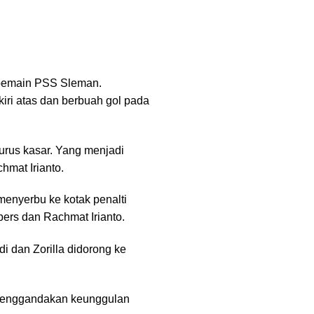
k pemain PSS Sleman.
kiri atas dan berbuah gol pada
rus kasar. Yang menjadi
hmat Irianto.
enyerbu ke kotak penalti
ers dan Rachmat Irianto.
i dan Zorilla didorong ke
l menggandakan keunggulan