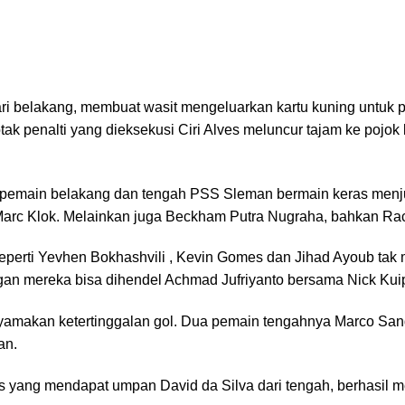
dari belakang, membuat wasit mengeluarkan kartu kuning untu
tak penalti yang dieksekusi Ciri Alves meluncur tajam ke pojok 
 pemain belakang dan tengah PSS Sleman bermain keras menju
Marc Klok. Melainkan juga Beckham Putra Nugraha, bahkan Rac
erti Yevhen Bokhashvili , Kevin Gomes dan Jihad Ayoub tak m
an mereka bisa dihendel Achmad Jufriyanto bersama Nick Kuip
enyamakan ketertinggalan gol. Dua pemain tengahnya Marco Sand
an.
ves yang mendapat umpan David da Silva dari tengah, berhasi