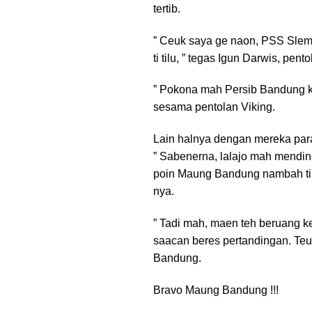
tertib.
” Ceuk saya ge naon, PSS Slema
ti tilu, ” tegas Igun Darwis, pe
” Pokona mah Persib Bandung k
sesama pentolan Viking.
Lain halnya dengan mereka par
” Sabenerna, lalajo mah mending
poin Maung Bandung nambah til
nya.
” Tadi mah, maen teh beruang k
saacan beres pertandingan. Teu
Bandung.
Bravo Maung Bandung !!!