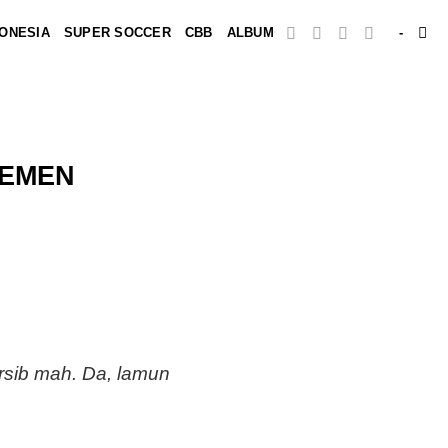
DONESIA
SUPER SOCCER
CBB
ALBUM
-
SEMEN
rsib mah. Da, lamun