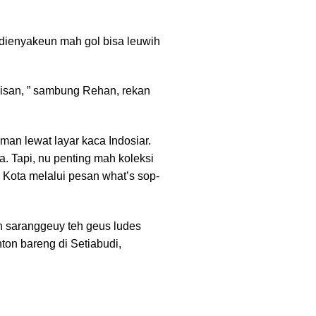
dienyakeun mah gol bisa leuwih
isan, ” sambung Rehan, rekan
an lewat layar kaca Indosiar.
a. Tapi, nu penting mah koleksi
Kota melalui pesan what’s sop-
h saranggeuy teh geus ludes
on bareng di Setiabudi,