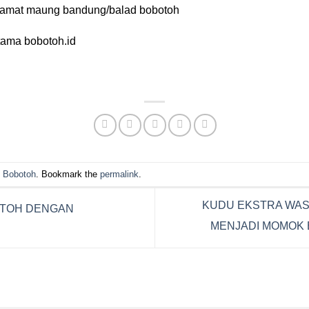
engamat maung bandung/balad bobotoh
utama bobotoh.id
pp
e
d Bobotoh
. Bookmark the
permalink
.
KUDU EKSTRA WASP
OTOH DENGAN
MENJADI MOMOK 