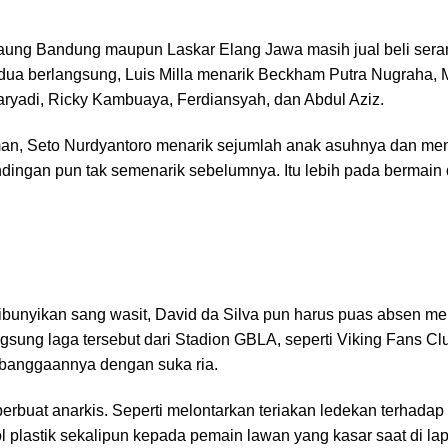
ung Bandung maupun Laskar Elang Jawa masih jual beli sera
ua berlangsung, Luis Milla menarik Beckham Putra Nugraha, M
ryadi, Ricky Kambuaya, Ferdiansyah, dan Abdul Aziz.
man, Seto Nurdyantoro menarik sejumlah anak asuhnya dan m
dingan pun tak semenarik sebelumnya. Itu lebih pada bermain 
ibunyikan sang wasit, David da Silva pun harus puas absen men
sung laga tersebut dari Stadion GBLA, seperti Viking Fans 
anggaannya dengan suka ria.
erbuat anarkis. Seperti melontarkan teriakan ledekan terhadap
l plastik sekalipun kepada pemain lawan yang kasar saat di 