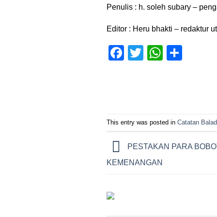
Penulis : h. soleh subary – p
Editor : Heru bhakti – redaktur 
Facebook
Twitter
WhatsA
Shar
This entry was posted in
Catatan Bala
PESTAKAN PARA BOB
KEMENANGAN