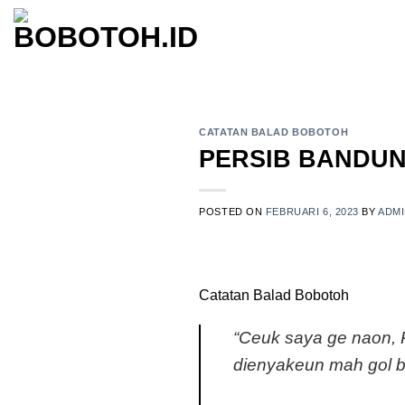
Skip
to
content
CATATAN BALAD BOBOTOH
PERSIB BANDUN
POSTED ON
FEBRUARI 6, 2023
BY
ADM
Catatan Balad Bobotoh
“Ceuk saya ge naon, 
dienyakeun mah gol bis