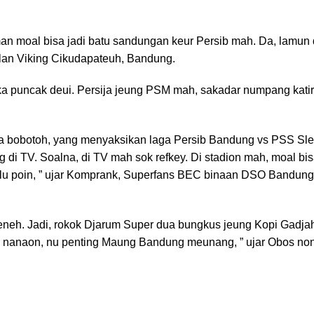
n moal bisa jadi batu sandungan keur Persib mah. Da, lamun 
ntolan Viking Cikudapateuh, Bandung.
a puncak deui. Persija jeung PSM mah, sakadar numpang katir
a bobotoh, yang menyaksikan laga Persib Bandung vs PSS Slem
 di TV. Soalna, di TV mah sok refkey. Di stadion mah, moal bis
u poin, ” ujar Komprank, Superfans BEC binaan DSO Bandung 
eneh. Jadi, rokok Djarum Super dua bungkus jeung Kopi Gadja
 nanaon, nu penting Maung Bandung meunang, ” ujar Obos nont