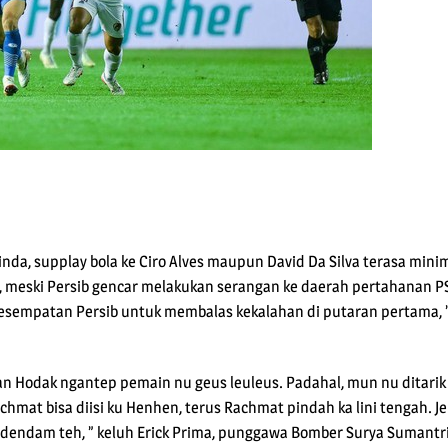
dinda, supplay bola ke Ciro Alves maupun David Da Silva terasa m
eski Persib gencar melakukan serangan ke daerah pertahanan PSM,
kesempatan Persib untuk membalas kekalahan di putaran pertama, ” 
ojan Hodak ngantep pemain nu geus leuleus. Padahal, mun nu ditari
chmat bisa diisi ku Henhen, terus Rachmat pindah ka lini tengah.
as dendam teh, ” keluh Erick Prima, punggawa Bomber Surya Sumantr