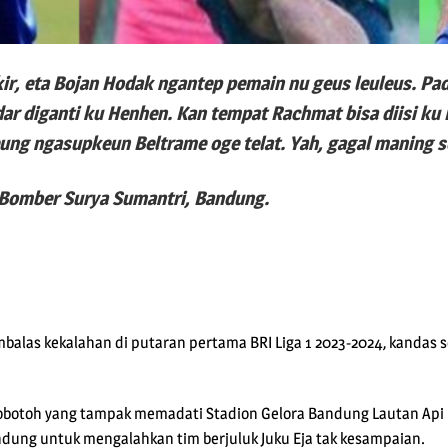
kir, eta Bojan Hodak ngantep pemain nu geus leuleus. Pad
dar diganti ku Henhen. Kan tempat Rachmat bisa diisi ku
Jeung ngasupkeun Beltrame oge telat. Yah, gagal maning 
 Bomber Surya Sumantri, Bandung.
alas kekalahan di putaran pertama BRI Liga 1 2023-2024, kandas s
obotoh yang tampak memadati Stadion Gelora Bandung Lautan Api (
ung untuk mengalahkan tim berjuluk Juku Eja tak kesampaian.