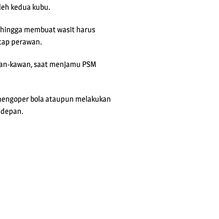
leh kedua kubu.
sehingga membuat wasit harus
tap perawan.
awan-kawan, saat menjamu PSM
l mengoper bola ataupun melakukan
i depan.