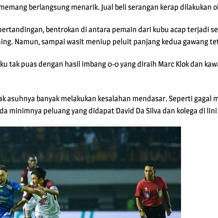
 memang berlangsung menarik. Jual beli serangan kerap dilakukan o
pertandingan, bentrokan di antara pemain dari kubu acap terjadi 
ng. Namun, sampai wasit meniup peluit panjang kedua gawang te
ku tak puas dengan hasil imbang 0-0 yang diraih Marc Klok dan k
 anak asuhnya banyak melakukan kesalahan mendasar. Seperti gaga
da minimnya peluang yang didapat David Da Silva dan kolega di lin