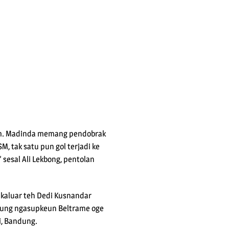
inim. Madinda memang pendobrak
 tak satu pun gol terjadi ke
sesal Ali Lekbong, pentolan
k kaluar teh Dedi Kusnandar
 Jeung ngasupkeun Beltrame oge
i, Bandung.