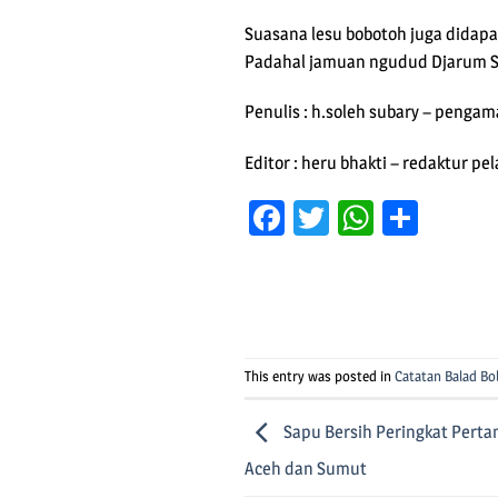
Suasana lesu bobotoh juga didapa
Padahal jamuan ngudud Djarum S
Penulis : h.soleh subary – pengam
Editor : heru bhakti – redaktur p
Facebook
Twitter
WhatsA
Shar
This entry was posted in
Catatan Balad B
Sapu Bersih Peringkat Pertam
Aceh dan Sumut