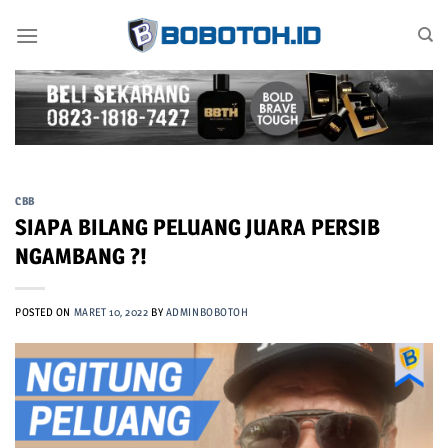
Skip
to
content
CBB
SIAPA BILANG PELUANG JUARA PERSIB
NGAMBANG ?!
POSTED ON
MARET 10, 2022
BY
ADMINBOBOTOH