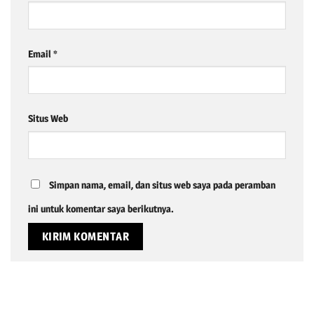
Email
*
Situs Web
Simpan nama, email, dan situs web saya pada peramban
ini untuk komentar saya berikutnya.