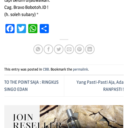
tapi belum dijadwalkan.
Cag. Bravo Bobotoh.ID !
(h. soleh subary) *
Facebook
Twitter
WhatsApp
Share
This entry was posted in
CBB
. Bookmark the
permalink
.
TO THE POINT SAJA : RINGKUS
Yang Pasti-Pasti Aja, Ada
SINGO EDAN
RANPASTI !