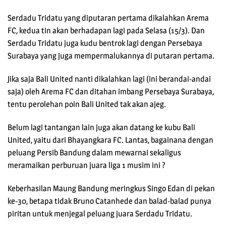
Serdadu Tridatu yang diputaran pertama dikalahkan Arema
FC, kedua tin akan berhadapan lagi pada Selasa (15/3). Dan
Serdadu Tridatu juga kudu bentrok lagi dengan Persebaya
Surabaya yang juga mempermalukannya di putaran pertama.
Jika saja Bali United nanti dikalahkan lagi (ini berandai-andai
saja) oleh Arema FC dan ditahan imbang Persebaya Surabaya,
tentu perolehan poin Bali United tak akan ajeg.
Belum lagi tantangan lain juga akan datang ke kubu Bali
United, yaitu dari Bhayangkara FC. Lantas, bagainana dengan
peluang Persib Bandung dalam mewarnai sekaligus
meramaikan perburuan juara liga 1 musim ini ?
Keberhasilan Maung Bandung meringkus Singo Edan di pekan
ke-30, betapa tidak Bruno Catanhede dan balad-balad punya
piritan untuk menjegal peluang juara Serdadu Tridatu.