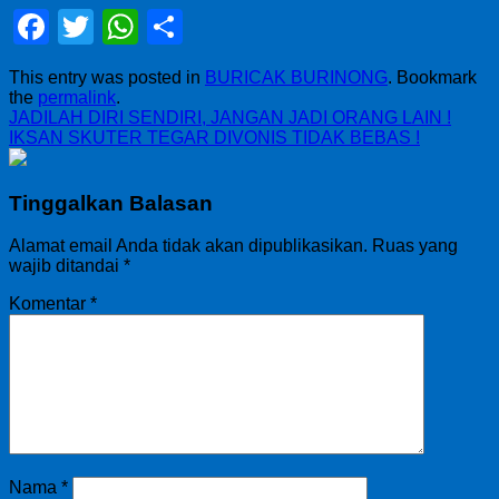
Facebook
Twitter
WhatsApp
Share
This entry was posted in
BURICAK BURINONG
. Bookmark
the
permalink
.
JADILAH DIRI SENDIRI, JANGAN JADI ORANG LAIN !
IKSAN SKUTER TEGAR DIVONIS TIDAK BEBAS !
Tinggalkan Balasan
Alamat email Anda tidak akan dipublikasikan.
Ruas yang
wajib ditandai
*
Komentar
*
Nama
*