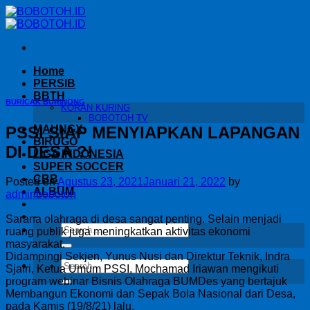
Skip
to
content
Home
PERSIB
BBTH
BURICAK BURINONG
KORAN KURING
BOBOTOH TV
PSSI SIAP MENYIAPKAN LAPANGAN
MAUNGX
BIRUGO
DI DESA ?!
LIGA INDONESIA
SUPER SOCCER
CBB
Posted on
Agustus 23, 2021
Januari 21, 2022
by
ALBUM
adminbobotoh
-
Sarana olahraga di desa sangat penting. Selain menjadi
ruang publik juga meningkatkan aktivitas ekonomi
masyarakat.
Didampingi Sekjen, Yunus Nusi dan Direktur Teknik, Indra
Sjafri, Ketua Umum PSSI, Mochamad Iriawan mengikuti
program webinar Bisnis Olahraga BUMDes yang bertajuk
Membangun Ekonomi dan Sepak Bola Nasional dari Desa,
pada Kamis (19/8/21) lalu.