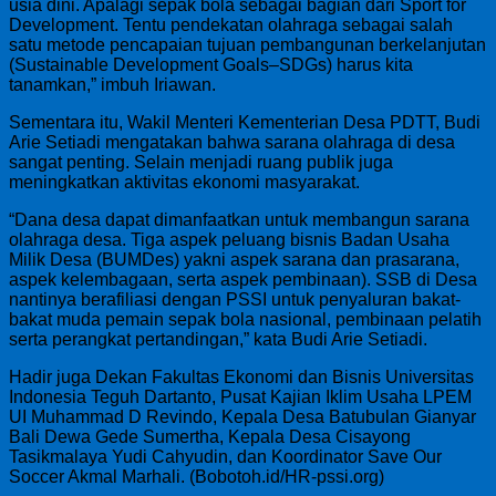
usia dini. Apalagi sepak bola sebagai bagian dari Sport for
Development. Tentu pendekatan olahraga sebagai salah
satu metode pencapaian tujuan pembangunan berkelanjutan
(Sustainable Development Goals–SDGs) harus kita
tanamkan,” imbuh Iriawan.
Sementara itu, Wakil Menteri Kementerian Desa PDTT, Budi
Arie Setiadi mengatakan bahwa sarana olahraga di desa
sangat penting. Selain menjadi ruang publik juga
meningkatkan aktivitas ekonomi masyarakat.
“Dana desa dapat dimanfaatkan untuk membangun sarana
olahraga desa. Tiga aspek peluang bisnis Badan Usaha
Milik Desa (BUMDes) yakni aspek sarana dan prasarana,
aspek kelembagaan, serta aspek pembinaan). SSB di Desa
nantinya berafiliasi dengan PSSI untuk penyaluran bakat-
bakat muda pemain sepak bola nasional, pembinaan pelatih
serta perangkat pertandingan,” kata Budi Arie Setiadi.
Hadir juga Dekan Fakultas Ekonomi dan Bisnis Universitas
Indonesia Teguh Dartanto, Pusat Kajian Iklim Usaha LPEM
UI Muhammad D Revindo, Kepala Desa Batubulan Gianyar
Bali Dewa Gede Sumertha, Kepala Desa Cisayong
Tasikmalaya Yudi Cahyudin, dan Koordinator Save Our
Soccer Akmal Marhali. (Bobotoh.id/HR-pssi.org)