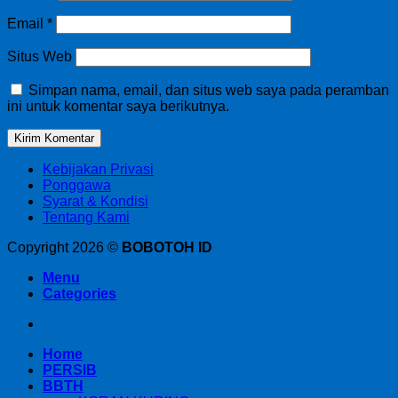
Email
*
Situs Web
Simpan nama, email, dan situs web saya pada peramban
ini untuk komentar saya berikutnya.
Kebijakan Privasi
Ponggawa
Syarat & Kondisi
Tentang Kami
Copyright 2026 ©
BOBOTOH ID
Menu
Categories
Home
PERSIB
BBTH